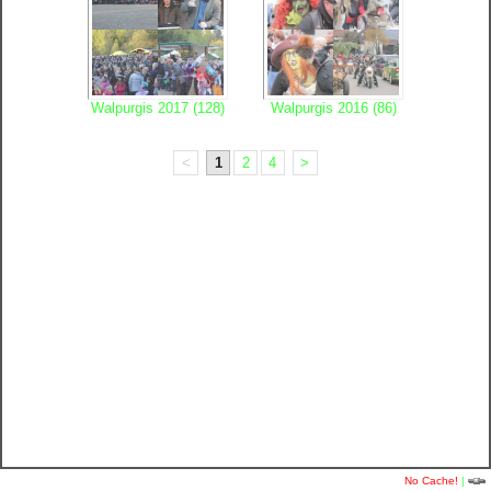
Walpurgis 2017 (128)
Walpurgis 2016 (86)
<
1
2
4
>
No Cache!
|