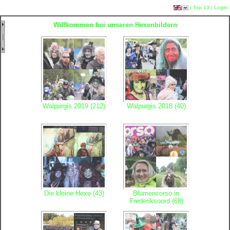
|
Top 13
|
Login
Willkommen bei unseren Hexenbildern
Walpurgis 2019 (212)
Walpurgis 2018 (40)
Die kleine Hexe (43)
Blumencorso in
Frederiksoord (68)